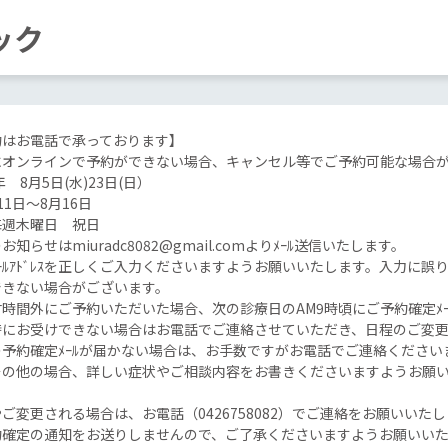
ック
約はお電話で承っております】
にオンラインで予約ができない場合、キャンセル等でご予約可能な場合
年 8月5日(水)23日(日）
1日～8月16日
毎週木曜日 祝日
知らせはmiuradc8082@gmail.comよりﾒｰﾙ送信いたします。
ｰﾙｱﾄﾞﾚｽを正しくご入力くださいますようお願いいたします。入力に
できない場合がございます。
時間外にご予約いただいた場合、次の診療日のAM9時頃にご予約確定ﾒ
時にお受けできない場合はお電話でご連絡させていただき、日程のご変
予約確定ﾒｰﾙが届かない場合は、お手数ですがお電話でご連絡ください
その他の場合、詳しい症状やご相談内容をお書きくださいますようお願
。
ご変更される場合は、お電話（0426758082）でご連絡をお願いい
約確定の通知をお送りしませんので、ご了承くださいますようお願いい