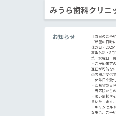
みうら歯科クリニ
お知らせ
【当日のご予
ご希望の日時
休診日・2026
夏季休診・8月1
第一水曜日 
・ご予約確定のお
返信が可能なﾒ
患者様が受信
・休診日や受付
・ご希望の日
・当医院からの
・強い症状や
えいたします
・キャンセルや
な場合、ご予