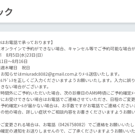
ック
約はお電話で承っております】
にオンラインで予約ができない場合、キャンセル等でご予約可能な場合
年 8月5日(水)23日(日）
1日～8月16日
毎週木曜日 祝日
知らせはmiuradc8082@gmail.comよりﾒｰﾙ送信いたします。
ｰﾙｱﾄﾞﾚｽを正しくご入力くださいますようお願いいたします。入力に
できない場合がございます。
時間外にご予約いただいた場合、次の診療日のAM9時頃にご予約確定ﾒ
時にお受けできない場合はお電話でご連絡させていただき、日程のご変
予約確定ﾒｰﾙが届かない場合は、お手数ですがお電話でご連絡ください
その他の場合、詳しい症状やご相談内容をお書きくださいますようお願
。
ご変更される場合は、お電話（0426758082）でご連絡をお願いい
約確定の通知をお送りしませんので、ご了承くださいますようお願いい