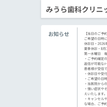
みうら歯科クリニ
お知らせ
【当日のご予
ご希望の日時
休診日・2026
夏季休診・8月1
第一水曜日 
・ご予約確定のお
返信が可能なﾒ
患者様が受信
・休診日や受付
・ご希望の日
・当医院からの
・強い症状や
えいたします
・キャンセルや
な場合、ご予