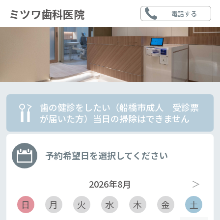
ミツワ歯科医院
電話する
歯の健診をしたい（船橋市成人 受診票
が届いた方）当日の掃除はできません
予約希望日を選択してください
2026年8月
＞
日
月
火
水
木
金
土