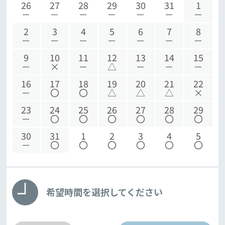
26
27
28
29
30
31
1
－
－
－
－
－
－
－
2
3
4
5
6
7
8
－
－
－
－
－
－
－
9
10
11
12
13
14
15
－
×
－
△
－
－
－
16
17
18
19
20
21
22
－
〇
〇
△
△
△
×
23
24
25
26
27
28
29
－
〇
〇
〇
〇
〇
〇
30
31
1
2
3
4
5
－
〇
〇
〇
〇
〇
〇
希望時間を選択してください