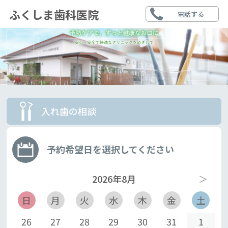
ふくしま歯科医院
電話する
入れ歯の相談
予約希望日を選択してください
2026年8月
＞
日
月
火
水
木
金
土
26
27
28
29
30
31
1