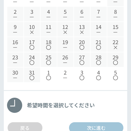
－
－
－
－
－
－
－
2
3
4
5
6
7
8
－
－
－
－
－
－
－
9
10
11
12
13
14
15
－
×
－
×
×
－
－
16
17
18
19
20
21
22
－
〇
〇
－
〇
〇
×
23
24
25
26
27
28
29
－
〇
〇
－
〇
〇
〇
30
31
1
2
3
4
5
－
〇
〇
－
〇
〇
〇
希望時間を選択してください